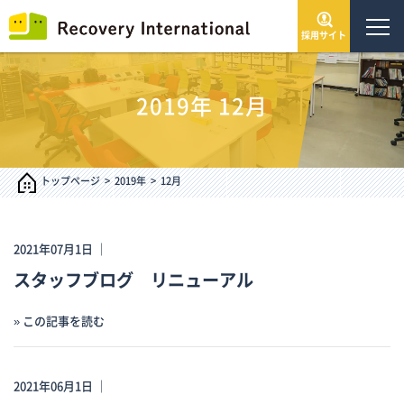
採用サイト
トップページ
2019年
12月
会社情報
サービス・事業
トップページ
2019年
12月
IR情報
2021年07月1日 ｜
スタッフブログ リニューアル
インフォメーション
» この記事を読む
採用情報
2021年06月1日 ｜
お問い合わせ