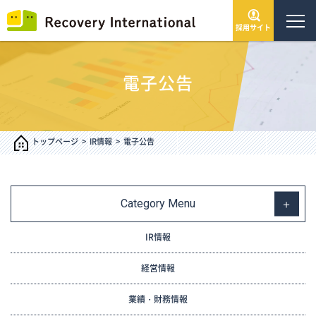
採用サイト
トップページ
電子公告
会社情報
サービス・事業
トップページ
IR情報
電子公告
IR情報
Category Menu
インフォメーション
IR情報
採用情報
経営情報
業績・財務情報
お問い合わせ