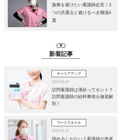
激務を避けたい看護師必見！3
つの共通点と避けるべき職場4
選
新着記事
キャリアアップ
2023.06.14
訪問看護師は薄給ってホント？
訪問看護師の給料事情を徹底解
剖！
ワークスタイル
2023.04.12
諦めるしかない？看護師が患者