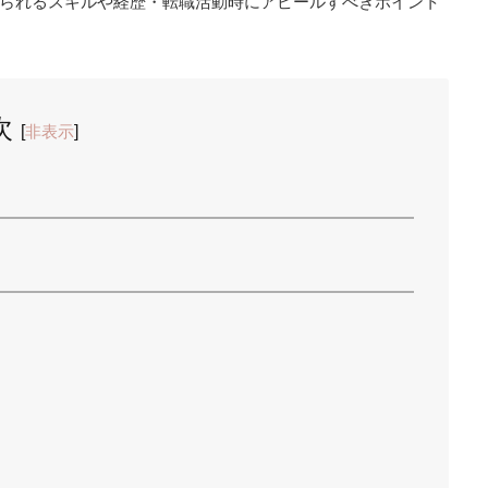
られるスキルや経歴・転職活動時にアピールすべきポイント
次
[
非表示
]