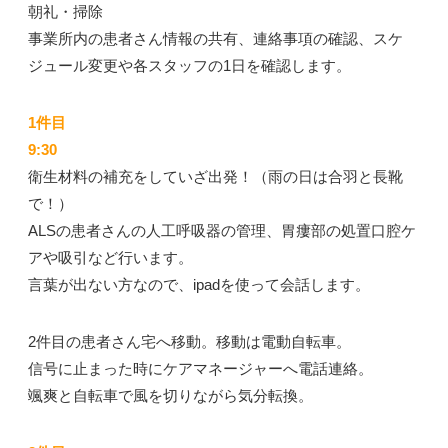
朝礼・掃除
事業所内の患者さん情報の共有、連絡事項の確認、
スケ
ジュール変更や各スタッフの1日を確認します。
1件目
9:30
衛生材料の補充をしていざ出発！（雨の日は合羽と長靴
で！）
ALSの患者さんの人工呼吸器の管理、胃瘻部の処置
口腔ケ
アや吸引など行います。
言葉が出ない方なので、ipadを使って会話します。
2件目の患者さん宅へ移動。移動は電動自転車。
信号に止まった時にケアマネージャーへ電話連絡。
颯爽と自転車で風を切りながら気分転換。