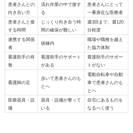
患者さんとの
流れ作業の中で接す
患者さんにとって
向き合い方
る
一番身近な医療者
患者さんと接
じっくり向き合う時
週3回まで、週120
する時間
間の確保が難しい
分程度
連携する関係
職場や職種を越え
病棟内
者
た協力体制
看護助手の有
看護助手のサポート
看護助手のサポー
無
がある
トがない
電動自転車や自動
歩いて患者さんのも
看護師の足
車で患者さんのも
とへ
とへ
医療器具・設
器具・設備が整って
自宅にあるものを
備
いる
なるべく使う