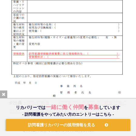
※出典：
厚生労働省 「訪問看護計画書等の記載要領等に
一緒に働く仲間
募集
リカバリーでは
を
しています
ついて」の一部改正について
- 訪問看護をやってみたい方のエントリーはこちら -
訪問看護リカバリーの採用情報を見る
4-1-4 その他の訪問看護特有の書類業務