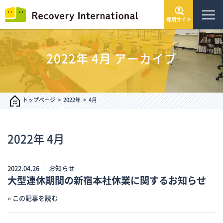
採用サイト
トップページ
2022年
4月
アーカイブ
会社情報
サービス・事業
トップページ
2022年
4月
IR情報
2022年
4月
インフォメーション
2022.04.26 ｜
お知らせ
大型連休期間の新宿本社休業に関するお知らせ
採用情報
» この記事を読む
お問い合わせ