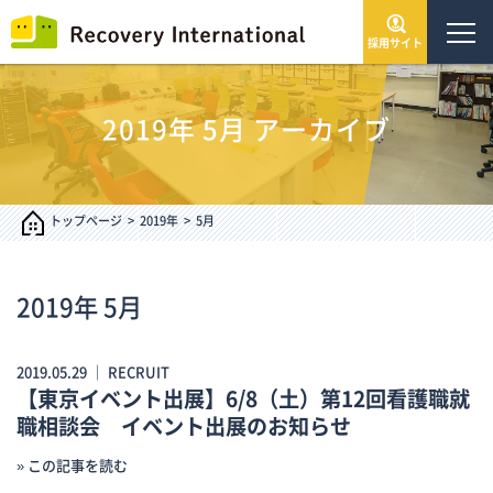
採用サイト
トップページ
2019年
5月
アーカイブ
会社情報
サービス・事業
トップページ
2019年
5月
IR情報
2019年
5月
インフォメーション
2019.05.29 ｜
RECRUIT
【東京イベント出展】6/8（土）第12回看護職就
採用情報
職相談会 イベント出展のお知らせ
» この記事を読む
お問い合わせ