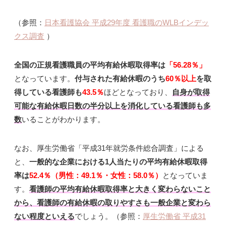
（参照：
日本看護協会 平成29年度 看護職のWLBインデッ
クス調査
）
全国の正規看護職員の平均有給休暇取得率は
「56.28％」
となっています。
付与された有給休暇のうち
60％以上
を取
得している看護師も
43.5％
ほどとなっており、
自身が取得
可能な有給休暇日数の半分以上を消化している看護師も多
数
いることがわかります。
なお、厚生労働省「平成31年就労条件総合調査」による
と、
一般的な企業における1人当たりの平均有給休暇取得
率は
52.4％（男性：49.1％・女性：58.0％）
となっていま
す。
看護師の平均有給休暇取得率と大きく変わらない
こと
から、看護師の有給休暇の取りやすさも一般企業と変わら
ない程度
といえる
でしょう。（参照：
厚生労働省 平成31