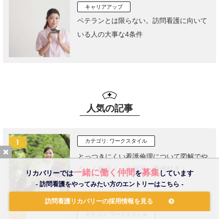
キャリアアップ
ベテランとは限らない。訪問看護に向いて
いる人の大事な4条件
人気の記事
カテゴリ:
ワークスタイル
とっつきにくい看護倫理について図解でや
さしく解説！一言解説、事例付き！
一緒に働く仲間
募集
リカバリーでは
を
しています
- 訪問看護をやってみたい方のエントリーはこちら -
訪問看護リカバリーの採用情報を見る
カテゴリ:
ワークスタイル