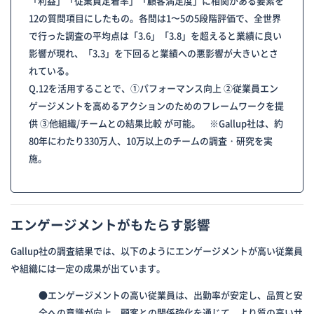
「利益」「従業員定着率」「顧客満足度」に相関がある要素を
12の質問項目にしたもの。各問は1〜5の5段階評価で、全世界
で行った調査の平均点は「3.6」「3.8」を超えると業績に良い
影響が現れ、「3.3」を下回ると業績への悪影響が大きいとさ
れている。
Q.12を活用することで、①パフォーマンス向上 ②従業員エン
ゲージメントを高めるアクションのためのフレームワークを提
供 ③他組織/チームとの結果比較 が可能。 ※Gallup社は、約
80年にわたり330万人、10万以上のチームの調査・研究を実
施。
エンゲージメントがもたらす影響
Gallup社の調査結果では、以下のようにエンゲージメントが高い従業員
や組織には一定の成果が出ています。
●エンゲージメントの高い従業員は、出勤率が安定し、品質と安
全への意識が向上。顧客との関係強化を通じて、より質の高いサ