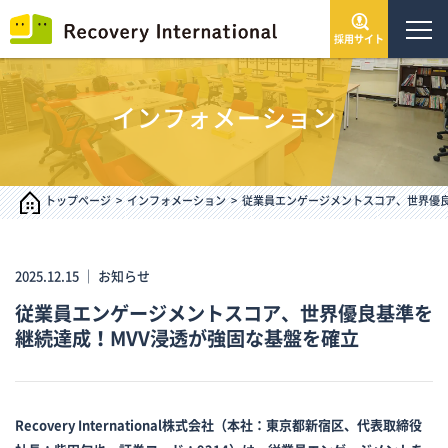
採用サイト
トップページ
インフォメーション
会社情報
サービス・事業
トップページ
インフォメーション
従業員エンゲージメントスコア、世界優良
IR情報
2025.12.15 ｜
お知らせ
従業員エンゲージメントスコア、世界優良基準を
インフォメーション
継続達成！MVV浸透が強固な基盤を確立
採用情報
Recovery International株式会社（本社：東京都新宿区、代表取締役
お問い合わせ