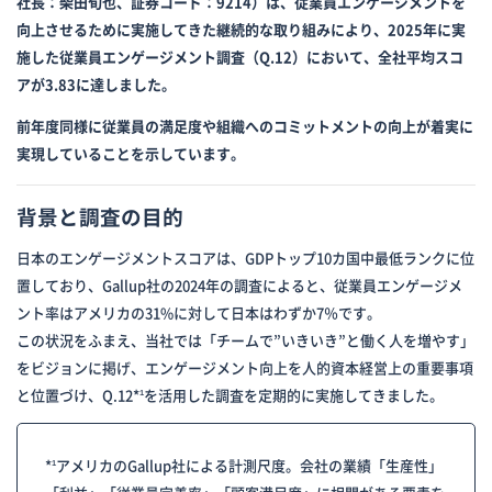
社長：柴田旬也、証券コード：9214）は、従業員エンゲージメントを
向上させるために実施してきた継続的な取り組みにより、2025年に実
施した従業員エンゲージメント調査（Q.12）において、全社平均スコ
アが3.83に達しました。
前年度同様に従業員の満足度や組織へのコミットメントの向上が着実に
実現していることを示しています。
背景と調査の目的
日本のエンゲージメントスコアは、GDPトップ10カ国中最低ランクに位
置しており、Gallup社の2024年の調査によると、従業員エンゲージメ
ント率はアメリカの31%に対して日本はわずか7％です。
この状況をふまえ、当社では「チームで”いきいき”と働く人を増やす」
をビジョンに掲げ、エンゲージメント向上を人的資本経営上の重要事項
と位置づけ、Q.12*¹を活用した調査を定期的に実施してきました。
*¹アメリカのGallup社による計測尺度。会社の業績「生産性」